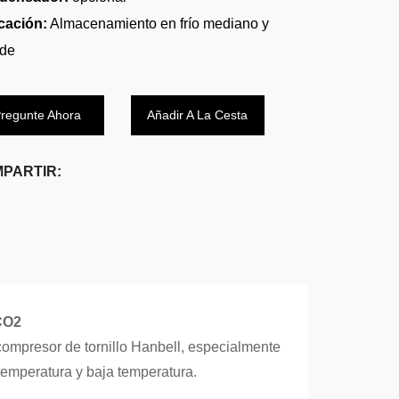
cación:
Almacenamiento en frío mediano y
de
regunte Ahora
Añadir A La Cesta
PARTIR:
CO2
compresor de tornillo Hanbell, especialmente
emperatura y baja temperatura.