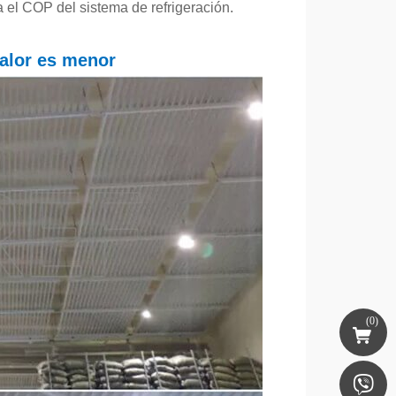
a el COP del sistema de refrigeración.
calor es menor
(
0
)