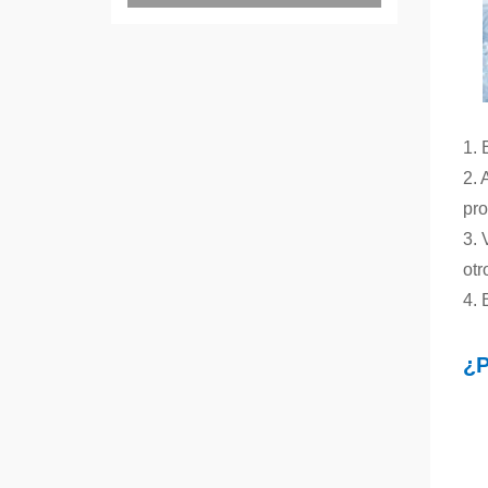
1. 
2. 
pro
3. 
otr
4. 
¿P