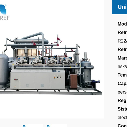
Uni
Mod
Refr
R22
Refr
Mar
hsk/
Tem
Capa
pers
Regu
Sist
eléc
Con