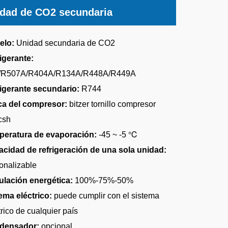
dad de CO2 secundaria
elo:
Unidad secundaria de CO2
igerante:
/R507A/R404A/R134A/R448A/R449A
igerante secundario:
R744
ca del compresor:
bitzer tornillo compresor
csh
peratura de evaporación:
-45 ~ -5 ℃
cidad de refrigeración de una sola unidad:
onalizable
lación energética:
100%-75%-50%
ema eléctrico:
puede cumplir con el sistema
trico de cualquier país
densador:
opcional