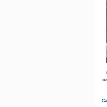
men
Ca