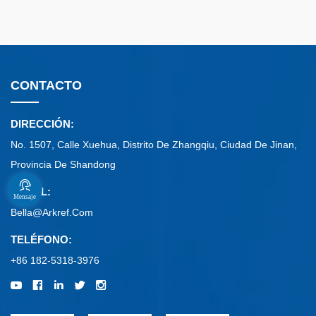
CONTACTO
DIRECCIÓN:
No. 1507, Calle Xuehua, Distrito De Zhangqiu, Ciudad De Jinan,
Provincia De Shandong
E-MAIL:
Mensaje
Bella@arkref.com
TELÉFONO:
+86 182-5318-3976