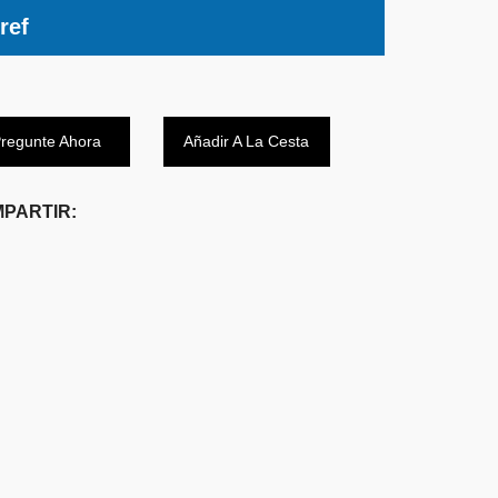
ref
regunte Ahora
Añadir A La Cesta
PARTIR: