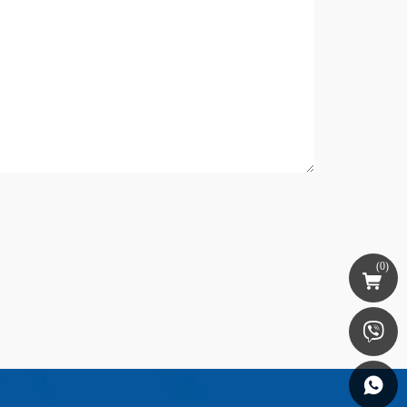
(
0
)