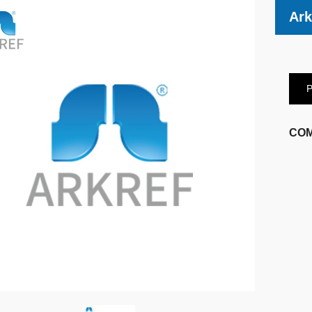
Ark
P
COM