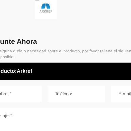
unte Ahora
 alguna duda o necesidad sobre el producto, por favor rellene el sigui
 posible.